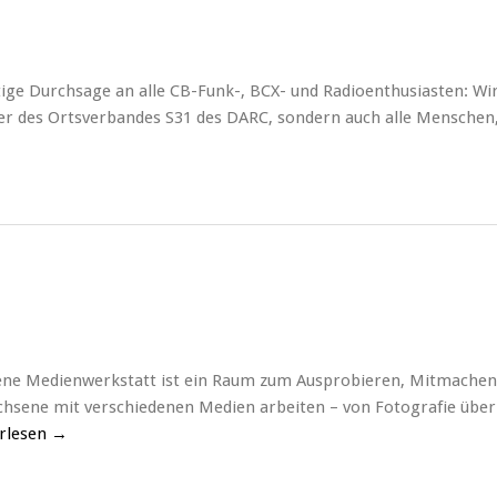
tige Durchsage an alle CB-Funk-, BCX- und Radioenthusiasten: Wi
eder des Ortsverbandes S31 des DARC, sondern auch alle Menschen,
ene Medienwerkstatt ist ein Raum zum Ausprobieren, Mitmachen
achsene mit verschiedenen Medien arbeiten – von Fotografie über
rlesen
→